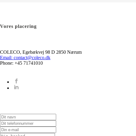
Vores placering
COLECO, Egebækvej 98 D 2850 Nærum
Email: contact@coleco.dk
Phone: +45 71741010