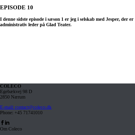
EPISODE 10
I denne sidste episode i sæson 1 er jeg i selskab med Jesper, der er
administrativ leder på Glad Teater.
COLECO
Egebækvej 98 D
2850 Nærum
E-mail: contact@coleco.dk
Phone: +45 71741010
Om Coleco