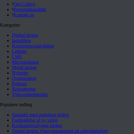
Om Coleco
Persondatapolitik
Kontakt os
Kategorier
Digital læring
Indstilling
Kompetenceudvikling
Ledelse
LMS
Microlearning
Mobil læring
Nyheder
Organisation
Podcast
Rekruttering
Virksomhedskultur
Populære indlæg
Samtaler med populære ledere
Fastholdelse af ny viden
Konkurrencedygtig læring
Digital læring: Øget engagement på arbejdspladsen