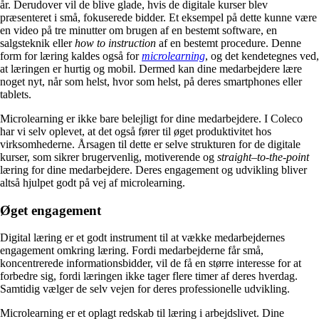
år. Derudover vil de blive glade, hvis de digitale kurser blev
præsenteret i små, fokuserede bidder. Et eksempel på dette kunne være
en video på tre minutter om brugen af en bestemt software, en
salgsteknik eller
how to instruction
af en bestemt procedure. Denne
form for læring kaldes også for
microlearning
, og det kendetegnes ved,
at læringen er hurtig og mobil. Dermed kan dine medarbejdere lære
noget nyt, når som helst, hvor som helst, på deres smartphones eller
tablets.
Microlearning er ikke bare belejligt for dine medarbejdere. I Coleco
har vi selv oplevet, at det også fører til øget produktivitet hos
virksomhederne. Årsagen til dette er selve strukturen for de digitale
kurser, som sikrer brugervenlig, motiverende og
straight
–
to-the-point
læring for dine medarbejdere. Deres engagement og udvikling bliver
altså hjulpet godt på vej af microlearning.
Øget engagement
Digital læring er et godt instrument til at vække medarbejdernes
engagement omkring læring. Fordi medarbejderne får små,
koncentrerede informationsbidder, vil de få en større interesse for at
forbedre sig, fordi læringen ikke tager flere timer af deres hverdag.
Samtidig vælger de selv vejen for deres professionelle udvikling.
Microlearning er et oplagt redskab til læring i arbejdslivet. Dine