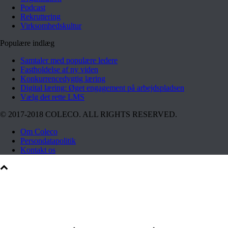
Podcast
Rekruttering
Virksomhedskultur
Populære indlæg
Samtaler med populære ledere
Fastholdelse af ny viden
Konkurrencedygtig læring
Digital læring: Øget engagement på arbejdspladsen
Vælg det rette LMS
© 2017-2018 COLECO. ALL RIGHTS RESERVED.
Om Coleco
Persondatapolitik
Kontakt os