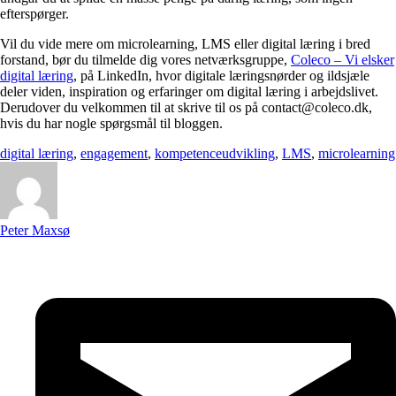
efterspørger.
Vil du vide mere om microlearning, LMS eller digital læring i bred
forstand, bør du tilmelde dig vores netværksgruppe,
Coleco – Vi elsker
digital læring
, på LinkedIn, hvor digitale læringsnørder og ildsjæle
deler viden, inspiration og erfaringer om digital læring i arbejdslivet.
Derudover du velkommen til at skrive til os på contact@coleco.dk,
hvis du har nogle spørgsmål til bloggen.
digital læring
,
engagement
,
kompetenceudvikling
,
LMS
,
microlearning
Peter Maxsø