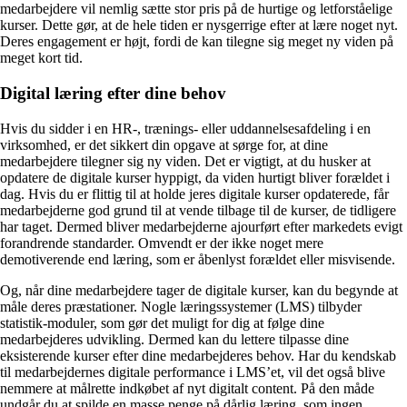
medarbejdere vil nemlig sætte stor pris på de hurtige og letforståelige
kurser. Dette gør, at de hele tiden er nysgerrige efter at lære noget nyt.
Deres engagement er højt, fordi de kan tilegne sig meget ny viden på
meget kort tid.
Digital læring efter dine behov
Hvis du sidder i en HR-, trænings- eller uddannelsesafdeling i en
virksomhed, er det sikkert din opgave at sørge for, at dine
medarbejdere tilegner sig ny viden. Det er vigtigt, at du husker at
opdatere de digitale kurser hyppigt, da viden hurtigt bliver forældet i
dag. Hvis du er flittig til at holde jeres digitale kurser opdaterede, får
medarbejderne god grund til at vende tilbage til de kurser, de tidligere
har taget. Dermed bliver medarbejderne ajourført efter markedets evigt
forandrende standarder. Omvendt er der ikke noget mere
demotiverende end læring, som er åbenlyst forældet eller misvisende.
Og, når dine medarbejdere tager de digitale kurser, kan du begynde at
måle deres præstationer. Nogle læringssystemer (LMS) tilbyder
statistik-moduler, som gør det muligt for dig at følge dine
medarbejderes udvikling. Dermed kan du lettere tilpasse dine
eksisterende kurser efter dine medarbejderes behov. Har du kendskab
til medarbejdernes digitale performance i LMS’et, vil det også blive
nemmere at målrette indkøbet af nyt digitalt content. På den måde
undgår du at spilde en masse penge på dårlig læring, som ingen