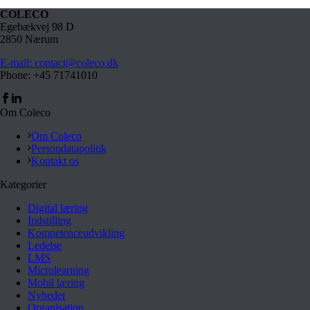
COLECO
Egebækvej 98 D
2850 Nærum
E-mail: contact@coleco.dk
Phone: +45 71741010
Om Coleco
Om Coleco
Persondatapolitik
Kontakt os
Kategorier
Digital læring
Indstilling
Kompetenceudvikling
Ledelse
LMS
Microlearning
Mobil læring
Nyheder
Organisation